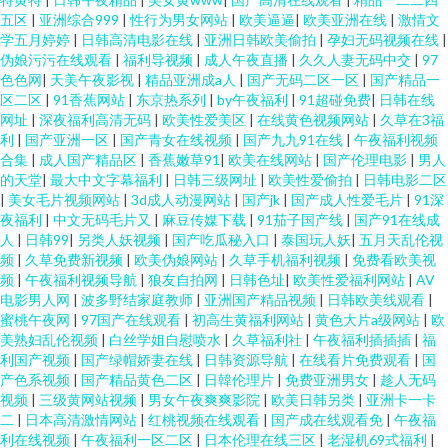
五区
|
亚洲综合999
|
性行为男女网站
|
欧美逼逼
|
欧美亚洲在线
|
激情文
学五月婷婷
|
日韩高清电影在线
|
亚洲日韩欧美偷拍
|
孕妇无码视频在线
|
伪娘污污在线观看
|
福利导视频
|
成人午夜直播
|
久久人妻无码中交
|
97
色色网
|
天美午夜影视
|
精品亚洲成a人
|
国产无码二区一区
|
国产精品一
区二区
|
91香蕉网站
|
东京热系列
|
by午夜福利
|
91超碰免费
|
日韩在线
网址
|
深夜福利高清无码
|
欧美性爱美区
|
在线黄色视频网站
|
久草在3福
利
|
国产亚洲一区
|
国产青女在线视频
|
国产九九91在线
|
午夜福利视频
合集
|
成人国产精品区
|
香蕉嫩草91
|
欧美在线网站
|
国产伦理电影
|
男人
的天堂
|
最大中文字幕福利
|
日韩三级网址
|
欧美性爱偷拍
|
日韩电影二区
|
美女毛片视频网站
|
3d成人动漫网站
|
国产jk
|
国产成人性爱毛片
|
91深
夜福利
|
中文无码毛片又
|
麻豆传媒下载
|
91茄子国产线
|
国产91在线成
人
|
日韩99
|
另类人妖视频
|
国产吃瓜秘入口
|
泰国玩人妖
|
五月天乱伦视
频
|
久草免费新视频
|
欧美伪娘网站
|
久草手机福利视频
|
免费看欧美视
频
|
午夜福利视频导航
|
狼友自拍网
|
日韩色址
|
欧美性爱福利网站
|
AV
电影男人网
|
波多野结家庭教师
|
亚洲国产精品视频
|
日韩欧美线观看
|
蜜桃午夜网
|
97国产在线观看
|
初高生黄福利网站
|
黄色大片a级网站
|
欧
美熟妇乱伦视频
|
白丝学姐自慰喷水
|
久草福利社
|
午夜福利插插插
|
福
利国产视频
|
国产绿帽娇妻在线
|
日韩资源导航
|
在线看片免费观看
|
国
产色系视频
|
国产精品黄色二区
|
日韓伦理片
|
免费亚洲男女
|
趁人无码
视频
|
三级黄网站视频
|
男女午夜爽爽影院
|
欧美日韩另类
|
亚洲卡一卡
二
|
日本高清激情网站
|
红桃视频在线观看
|
国产成在线观看免
|
午夜福
利在线视频
|
午夜福利一区二区
|
日本伦理在线三区
|
老湿机69式福利
|