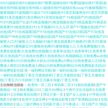
2025|超碰在线91|超碰在线97观看|超碰在线97免费|超碰在线97资源|超
碰在线98操|超碰在线98操人|超碰在线99|超碰在线swag
91被操视频|91
被窝视频|91逼视频|91逼站TV|91编辑器|91变态刺激黑丝|91变态另类视
频|91变态视频|91变态网站|91宾馆丝袜国产
91精选国产|91精选国产
91|91精选国产白皮|91精选视频|91精选视频在线|91精选羞羞|91精选在
线观看|91精选资源在|91九号视频|91九九九淫
国产97视频在线|国产97
在线|国产97在线观看|国产97在线欧洲|国产97在线日韩|国产97在线亚
洲|国产98色在线|国产98视频在线|国产98在线|国产9999
91秘密国产|91
秘密入口|91秘密入口大揭秘|91秘片黄在线观看|91秘夜|91密月|91蜜成
人网站|91蜜桃麻豆|91蜜桃色色网|91蜜桃视频入口
久热免费视频|久热
免费在线观看|久热免费在线视频|久热青草在线|久热青青草|久热青青青
草|久热热国产|久热热女免费|久热热热热|久热视频精品
日韩免费av在线|
日韩免费A片|日韩免费A片奶头|日韩免费a片网址|日韩免费成人|日韩免
费成人网页|日韩免费成人网站|日韩免费电影网站|日韩免费电影无码|日
韩免费电影在线
第一福利网址导航|第一福利在线|第一福利在线观看|第
一福利在线视频|丁香五月激情婷婷|丁香五月激情在线|丁香五月缴情在
线|丁香五月六月婷婷|丁香五月麻豆传媒|丁香五月情
主站蜘蛛池模板：
欧美性一区二区
|
有码第二页
|
91国在线观看
|
国产午
夜精品一区
|
狼友视频123
|
三级片AV网址
|
午夜中文乱伦福利
|
在线看
操逼91
|
日韩欧美综合图片
|
理论片第一页
|
国产女人自拍
|
97手机伦理
电影
|
好碰91
|
欧美中文娱乐网
|
午夜精品影视
|
国产亚洲精品自拍
|
在线
欧美熟妇
|
成人三级片网站
|
无码影片成人
|
午夜成人一区
|
国产久7精品