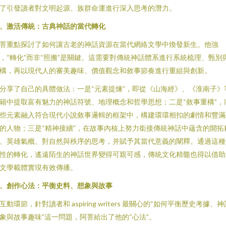
了引發讀者對文明起源、族群命運進行深入思考的潛力。
、激活傳統：古典神話的當代轉化
菩重點探討了如何讓古老的神話資源在當代網絡文學中煥發新生。他強
，“轉化”而非“照搬”是關鍵。這需要對傳統神話體系進行系統梳理、甄別
構，再以現代人的審美趣味、價值觀念和敘事節奏進行重組與創新。
分享了自己的具體做法：一是“元素提煉”，即從《山海經》、《淮南子》
籍中提取富有魅力的神話符號、地理概念和哲學思想；二是“敘事重構”，
些元素融入符合現代小說敘事邏輯的框架中，構建環環相扣的劇情和豐滿
的人物；三是“精神接續”，在故事內核上努力銜接傳統神話中蘊含的開拓
、英雄氣概、對自然與秩序的思考，并賦予其當代意義的闡釋。通過這種
性的轉化，遙遠陌生的神話世界變得可親可感，傳統文化精髓也得以借助
文學載體實現有效傳播。
、創作心法：平衡史料、想象與故事
互動環節，針對讀者和 aspiring writers 最關心的“如何平衡歷史考據、神
象與故事趣味”這一問題，阿菩給出了他的“心法”。