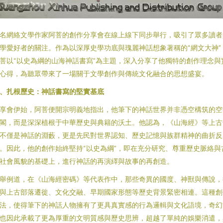
名網絡文學作家阿菩的創作分享會在線上線下同步舉行，吸引了眾多讀者
學愛好者的關注。作為以深厚史學功底與瑰麗神話想象著稱的“網文大神”
菩以“以史為綱的山海神話書寫”為主題，深入分享了他獨特的創作理念與
心得，為聽眾帶來了一場關于文學創作與傳統文化融合的思想盛宴。
、扎根歷史：神話書寫的堅實基底
享會伊始，阿菩便開宗明義地指出，他筆下的神話世界并非憑空構筑的空
閣，而是深深植根于中華歷史與典籍的沃土。他認為，《山海經》等上古
不僅是神話的淵藪，更是先民對世界認知、歷史記憶與族群精神的曲折反
。因此，他的創作始終堅持“以史為綱”，即在充分研究、尊重歷史脈絡與
社會風貌的基礎上，進行神話的再演繹與故事的再創造。
舉例道，在《山海經密碼》等代表作中，那些奇異的國度、神獸與傳說，
與上古部落遷徙、文化交融、早期國家形態等歷史背景緊密相連。這種創
法，使得筆下的神話人物擁有了更具真實感的行為邏輯與文化語境，奇幻
也因此承載了更為厚重的文明質感與歷史思辨，超越了單純的娛樂消遣，