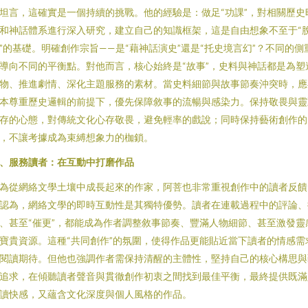
坦言，這確實是一個持續的挑戰。他的經驗是：做足“功課”，對相關歷史
和神話體系進行深入研究，建立自己的知識框架，這是自由想象不至于“
”的基礎。明確創作宗旨——是“藉神話演史”還是“托史境言幻”？不同的側
導向不同的平衡點。對他而言，核心始終是“故事”，史料與神話都是為塑
物、推進劇情、深化主題服務的素材。當史料細節與故事節奏沖突時，應
本尊重歷史邏輯的前提下，優先保障敘事的流暢與感染力。保持敬畏與靈
存的心態，對傳統文化心存敬畏，避免輕率的戲說；同時保持藝術創作的
，不讓考據成為束縛想象力的枷鎖。
、服務讀者：在互動中打磨作品
為從網絡文學土壤中成長起來的作家，阿菩也非常重視創作中的讀者反饋
認為，網絡文學的即時互動性是其獨特優勢。讀者在連載過程中的評論、
、甚至“催更”，都能成為作者調整敘事節奏、豐滿人物細節、甚至激發靈
寶貴資源。這種“共同創作”的氛圍，使得作品更能貼近當下讀者的情感需
閱讀期待。但他也強調作者需保持清醒的主體性，堅持自己的核心構思與
追求，在傾聽讀者聲音與貫徹創作初衷之間找到最佳平衡，最終提供既滿
讀快感，又蘊含文化深度與個人風格的作品。