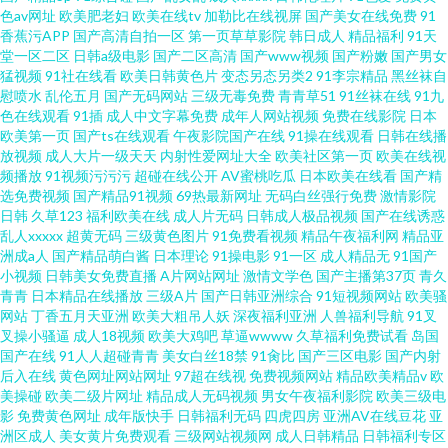
色av网址
欧美肥老妇
欧美在线tv
加勒比在线视屏
国产美女在线免费
91
香蕉污APP
国产高清自拍一区
第一页草草影院
韩日成人
精品福利
91天
堂一区二区
日韩a级电影
国产二区高清
国产www视频
国产粉嫩
国产男女
猛视频
91社在线看
欧美日韩黄色片
变态另态另类2
91李宗精品
黑丝袜自
慰喷水
乱伦五月
国产无码网站
三级无毒免费
青青草51
91丝袜在线
91九
色在线观看
91插
成人中文字幕免费
成年人网站视频
免费在线影院
日本
欧美第一页
国产ts在线观看
午夜影院国产在线
91操在线观看
日韩在线播
放视频
成人大片一级天天
内射性爱网址大全
欧美社区第一页
欧美在线视
频播放
91视频污污污
超碰在线公开
AV蜜桃吃瓜
日本欧美在线看
国产精
选免费视频
国产精品91视频
69热最新网址
无码白丝强行免费
激情影院
日韩
久草123
福利欧美在线
成人片无码
日韩成人极品视频
国产在线诱惑
乱人xxxxx
超黄无码
三级黄色图片
91免费看视频
精品午夜福利网
精品亚
洲成a人
国产精品萌白酱
日本理论
91操电影
91一区
成人精品无
91国产
小视频
日韩美女免费直播
A片网站网址
激情文学色
国产主播第37页
青久
青青
日本精品在线播放
三级A片
国产日韩亚洲综合
91短视频网站
欧美骚
网站
丁香五月天亚洲
欧美大粗吊人妖
深夜福利亚洲
人兽福利导航
91叉
叉操小骚逼
成人18视频
欧美大鸡吧
草逼wwww
久草福利免费试看
岛国
国产在线
91人人超碰青青
美女白丝18禁
91肏比
国产三区电影
国产内射
后入在线
黄色网址网站网址
97超在线视
免费视频网站
精品欧美精品v
欧
美操碰
欧美二级片网址
精品成人无码视频
男女午夜福利影院
欧美三级电
影
免费黄色网址
成年版快手
日韩福利无码
四虎四房
亚洲AV在线豆花
亚
洲区成人
美女黄片免费观看
三级网站视频网
成人日韩精品
日韩福利专区