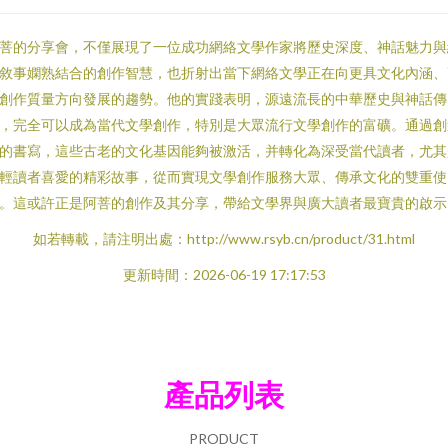
菩的分享會，不僅展現了一位成功網絡文學作家將歷史深度、神話魅力與
敘事嫻熟結合的創作智慧，也折射出當下網絡文學正在向更具文化內涵、
創作質量方向發展的趨勢。他的實踐表明，源遠流長的中華歷史與神話傳
，完全可以成為當代文學創作，特別是大眾流行文學創作的富礦。通過創
的書寫，這些古老的文化基因能夠被激活，并轉化為深受當代讀者，尤其
輕讀者喜愛的精彩故事，從而實現文學創作服務大眾、傳承文化的雙重使
。這或許正是阿菩的創作及其分享，帶給文學界與廣大讀者最寶貴的啟示
如若轉載，請注明出處：http://www.rsyb.cn/product/31.html
更新時間：2026-06-19 17:17:53
產品列表
PRODUCT