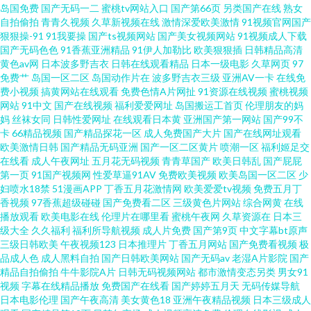
码精品久久无套 东方av在线天堂 国产肏屄片 国产成人午夜在线 狠狠干狠狠
岛国免费
国产无码一二
蜜桃tv网站入口
国产第66页
另类国产在线
熟女
自拍偷拍
青青久视频
久草新视频在线
激情深爱欧美激情
91视频官网国产
狠狠操-91
91我要操
国产ts视频网站
国产美女视频网站
91视频成人下载
干狠狠干 91内射喷水 av东方天堂 操人人干人人摸av 草逼免费视频国 成人奶
国产无码色色
91香蕉亚洲精品
91伊人加勒比
欧美狠狠插
日韩精品高清
黄色av网
日本波多野吉衣
日韩在线观看精品
日本一级电影
久草网页
97
妈免费观看 大香蕉丁香五月份 成人视频免费看 成人精品国产精品 国产一级
免费艹
岛国一区二区
岛国动作片在
波多野吉衣三级
亚洲AV一卡
在线免
费小视频
搞黄网站在线观看
免费色情A片网扯
91资源在线视频
蜜桃视频
网站
91中文
国产在线视频
福利爱爱网址
岛国搬运工首页
伦理朋友的妈
精品片 久久精品视频网站 91色资源 超碰97自拍 国产91AV 国产综合二在线
妈
丝袜女同
日韩性爱网址
在线观看日本黄
亚洲国产第一网站
国产99不
卡
66精品视频
国产精品探花一区
成人免费国产大片
国产在线网址观看
激情肏屄网 激情乱伦五月天黄色 欧美第一福利 欧美色综合 深夜福利博彩建
欧美激情日韩
国产精品无码亚洲
国产一区二区黄片
喷潮一区
福利姬足交
在线看
成人午夜网址
五月花无码视频
青青草国产
欧美日韩乱
国产屁屁
第一页
91国产视频网
性爱草逼91AV
免费欧美视频
欧美岛国一区二区
少
材 亚洲精品国产精品永久 91免费站 91热播社区 久久这里只有精品久久 另类
妇喷水18禁
51漫画APP
丁香五月花激情网
欧美爱爱tv视频
免费五月丁
香视频
97香蕉超级碰碰
国产免费看二区
三级黄色片网站
综合网黄
在线
一区二区综合网 欧美日韩综合 欧美性交在线 激情婷婷色园 久久午夜网欧美
播放观看
欧美电影在线
伦理片在哪里看
蜜桃午夜网
久草资源在
日本三
级大全
久久福利
福利所导航视频
成人片免费
国产第9页
中文字幕bt原声
三级日韩欧美
午夜视频123
日本推理片
丁香五月网站
国产免费看视频
极
欧美亚洲日韩国产 青青草原黄色视频 日屄视频网 色五月婷婷亚洲天堂 婷婷
品成人色
成人黑料自拍
国产日韩欧美网站
国产无码av
老湿A片影院
国产
精品自拍偷拍
牛牛影院A片
日韩无码视频网站
都市激情变态另类
男女91
五月福利 伪娘ts人妖在线播放 综合色网性 91黄色连接 91麻豆传媒三区 91乱
视频
字幕在线精品播放
免费国产在线看
国产婷婷五月天
无码传媒导航
日本电影伦理
国产午夜高清
美女黄色18
亚洲午夜精品视频
日本三级成人