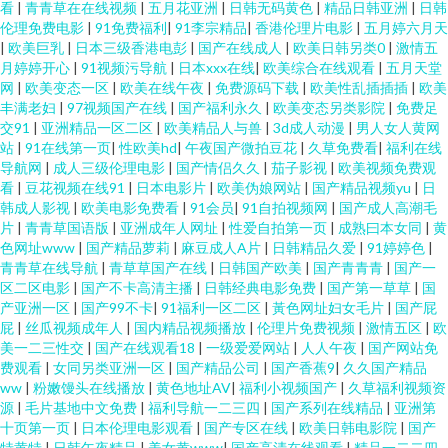
看
|
青青草在在线视频
|
五月花亚洲
|
日韩无码黄色
|
精品日韩亚洲
|
日韩
伦理免费电影
|
91免费福利
|
91李宗精品
|
香港伦理片电影
|
五月婷六月天
|
欧美巨乳
|
日本三级香港电彭
|
国产在线成人
|
欧美日韩另类0
|
激情五
月婷婷开心
|
91视频污导航
|
日本xxx在线
|
欧美综合在线观看
|
五月天堂
网
|
欧美变态一区
|
欧美在线午夜
|
免费源码下载
|
欧美性乱插插插
|
欧美
丰满老妇
|
97视频国产在线
|
国产福利永久
|
欧美变态另类影院
|
免费足
交91
|
亚洲精品一区二区
|
欧美精品人与兽
|
3d成人动漫
|
男人女人黄网
站
|
91在线第一页
|
性欧美hd
|
午夜国产微拍豆花
|
久草免费看
|
福利在线
导航网
|
成人三级伦理电影
|
国产情侣久久
|
茄子影视
|
欧美视频免费观
看
|
豆花视频在线91
|
日本电影片
|
欧美伪娘网站
|
国产精品视频yu
|
日
韩成人影视
|
欧美电影免费看
|
91会员
|
91自拍视频网
|
国产成人高潮毛
片
|
青青草国语版
|
亚洲成年人网址
|
性爱自拍第一页
|
成熟曰本女同
|
黄
色网址www
|
国产精品萝莉
|
麻豆成人A片
|
日韩精品久爱
|
91婷婷色
|
青青草在线导航
|
青草草国产在线
|
日韩国产欧美
|
国产青青青
|
国产一
区二区电影
|
国产不卡高清主播
|
日韩经典电影免费
|
国产第一草草
|
国
产亚洲一区
|
国产99不卡
|
91福利一区二区
|
黃色网址妇女毛片
|
国产屁
屁
|
丝瓜视频成年人
|
国内精品视频播放
|
伦理片免费视频
|
激情五区
|
欧
美一二三性交
|
国产在线观看18
|
一级爱爱网站
|
人人午夜
|
国产网站免
费观看
|
女同另类亚洲一区
|
国产精品公司
|
国产香蕉9
|
久久国产精品
ww
|
粉嫩馒头在线播放
|
黄色地址AV
|
福利小视频国产
|
久草福利视频资
源
|
毛片基地中文免费
|
福利导航一二三四
|
国产系列在线精品
|
亚洲第
十页第一页
|
日本伦理电影观看
|
国产专区在线
|
欧美日韩电影院
|
国产
特黄特
|
日韩午夜精品
|
美女黄www
|
国产高清在线观看
|
精品一二二四