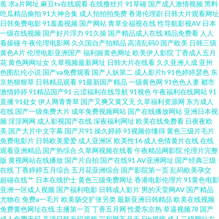
蕉
求a片网址
麻豆tv在线观看
在线撸丝片
91草碰
国产成人激情视频
黑料
吃瓜精品偷拍
91大神合集
成人拍拍拍免费
香港伦理剧
日韩大片观看网址
日韩免费电影
91羞羞视频
国产网站
青草全福视在线
性导航影视AV
日本
日韩一级A电影 日韩性爱建材有限公司 日韩无码高清一区 欧亚美日 青青草99
一级在线视频
国产好片浮力
91久操
国产精品成人在线
精品免费看
人人
看操碰
午夜伦理电影网
久久国自产拍精品
高清乱码0
国产欧美
日韩三级
色 日韩精品久久AV 日韩精品二 青青草视频香蕉视频污 欧日韩黄网站免费 免
黄色A片
伦理电影亚洲国产
福利姬黄色网址
欧美伊人影院
丁香成人五月
花
黄色网网址女
久草视频最新网址
日韩大片在线看
久久亚洲人成
亚州
色图乱伦小说
国产va免费观看
国产人妖第二
成人影片h
91色婷婷瑟色
东
费淫网 久久精品 黑丝久久一区 后入92 精品大香蕉伊人 久久国产精品久久 久
京热狠狠草
日韩精品观看
91最新国产精品
一级黄色网
91色色人妻
都市
激情婷婷
91精品国产91
云涩福利在线导航
91视色
午夜福利在线网站
91
久国产人妻区 激情小说亚洲性图 久久精品视频网站 九色国产白浆91 91男女
直播
91处女
伊人网青青草
国产又爽又黄又无
久草福利资源网
东方成人
在线
国产一级免费大片
成年免费视频网站
国产在线播放网站
亚洲日本视
频
淫淫网网
成人影视国产在线
深夜福利网址
欧美在线免费看
日夜夜欧
视频 91和78无掩体视频黑丝 91欧美传媒 91深夜福利一区 91素人在线精品国
美
国产大片中文字幕
国产片91
操久婷婷
91视频你懂得
黄色三级片毛片
免费电影片
日韩欧美爱爱
成人亚洲区
欧美性16
成人色情黄片在线
在线
产 91人妻人人妻人人 91看大片 91九色韩国 91视频最新地址 91入口黑丝 91
观看亚洲精品
国产热综合
久草网视频在线看
午夜精品网影院
伦理片完整
版
黄视网站在线播放
国产片自拍
国产在线91
AV亚洲网址
国产经典三级
在线
丁香婷婷五月综合
五月花亚洲综合
国产影院第一页
乱码欧美孕交
情趣网站在线观看 Ay爱爱影院 偷拍婷婷五月天 变态另类无码 AV网站网址黄
超碰在线艹
日本在线护士
黄色三级免费网址
香港电影伦理片
91黄色电影
亚洲一区成人视频
国产福利电影
日韩成人影片
男的天堂网AV
国产精品
92AV视频 肏屄色网 av首页在线 91在线免费观看种子视频 国产偷自拍99在线
尤物在
免费a一毛片
欧美肠交扩张另类
最新亚洲日韩精品
欧美在线视频
免费黄色网址在线
主播第一页
丁香五月网
性爱东京热
草逼视频78
国产
成人免费无码
高清日韩无码视频
宗和网五月天
日b视频
成人三级网站在
黄色精品网址 九九操逼网 久久国产精选久久 九草视频九九日 精东AV传媒 国