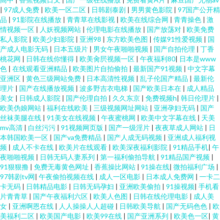
|
97成人免费
|
欧美一区二区
|
日韩剧泰剧
|
男男黄色影院
|
97国产公开精
品
|
91影院在线播放
|
青青草在线影视
|
欧美在线综合网
|
青青操色
|
激
情视频一区
|
人妖视频网站
|
伦理电影在线播放
|
国产放荡对
|
欧美免费
私人影院
|
欧美少妇影院
|
亚洲98
|
东方欧美色图
|
传媒91性爱视频
|
国
产成人电影无码
|
日本五级片
|
男女午夜啪啪视频
|
国产自拍伦理
|
丁香
桃花网
|
日韩在线你懂得
|
欧美肏屄视频一区
|
午夜福利80
|
日本是www
色
|
在线观看亚洲精品
|
欧美图片自拍偷拍
|
最新国产91视频
|
中文字幕
亚洲区
|
黄色三级网站免费
|
日本高清性视频
|
乱子伦国产精品
|
最新伦
理片
|
国产在线播放视频
|
波多野吉衣电梯
|
国产欧美日本在
|
成人精品
美女
|
日韩成人影院
|
国产伦理自拍
|
久久东京
|
免费视频h
|
韩日伦理片
|
欧美伪娘网站
|
福利在线欧美
|
三级视频网址网站
|
亚洲孕妇无码
|
国产
丝袜美腿在线
|
91美女在线视频
|
午夜蜜桃网
|
欧美中文字幕在线
|
天美
mv高清
|
白丝污污
|
91视频网页版
|
国产一级淫片
|
夜夜草成人网站
|
日
本韩国欧美一区
|
国产va免费精品
|
国产人成无码视频
|
亚洲成人福利视
频
|
成人不卡在线
|
欧美片在线观看
|
欧美深夜福利影院
|
91精品手机
|
午
夜啪啪视频
|
日韩无码人妻系列
|
第一福利偷拍导航
|
91精品国产视频
|
91狠狠撸
|
免费无毒黄色网址
|
香蕉操比网站
|
91操在线
|
微拍福利广场
|
97韩剧tv网
|
午夜偷拍视频在线
|
成人一区电影
|
日本成人免费网
|
一卡二
卡无码
|
日韩精品电影
|
日韩无码孕妇
|
亚洲欧美偷拍
|
91操视频
|
手机看
片青青草
|
国产午夜福利六区
|
欧美人色图
|
日韩在线伦理电影
|
成人美
女
|
亚洲啊恩在线
|
人人操操人人超碰
|
日韩欧美导航
|
国产无码色色
|
欧
美福利二区
|
欧美国产电影
|
欧美99在线
|
国产亚洲系列
|
欧美色一区
|
黄