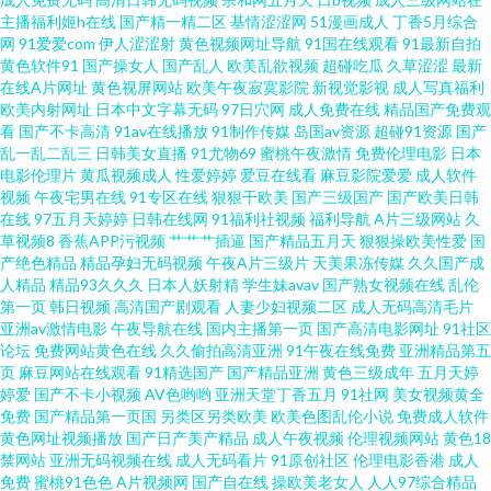
主播福利姬h在线
国产精一精二区
基情涩涩网
51漫画成人
丁香5月综合
网
91爱爱com
伊人涩涩射
黄色视频网址导航
91国在线观看
91最新自拍
产主播福利av 国产五码 国产又黄又粗又硬视频 在线午夜浮力影院 91rb热爆
黄色软件91
国产操女人
国产乱人
欧美乱欲视频
超碰吃瓜
久草涩涩
最新
在线A片网址
黄色视屏网站
欧美午夜寂寞影院
新视觉影视
成人写真福利
欧美内射网址
日本中文字幕无码
97日穴网
成人免费在线
精品国产免费观
在线观看 91se国产视频 最新av在线导航 91rb热爆在线观看 影音先锋狼人干
看
国产不卡高清
91av在线播放
91制作传媒
岛国av资源
超碰91资源
国产
乱一乱二乱三
日韩美女直播
91尤物69
蜜桃午夜激情
免费伦理电影
日本
影音先锋丝袜资源91 91电影天堂在线污 91狠操白嫩美女 91色情软件 91免费
电影伦理片
黄瓜视频成人
性爱婷婷
爱豆在线看
麻豆影院爱爱
成人软件
视频
午夜宅男在线
91专区在线
狠狠干欧美
国产三级国产
国产欧美日韩
在线
97五月天婷婷
日韩在线网
91福利社视频
福利导航
A片三级网站
久
破处 91九色国产熟女 91免费网址 91看片入口 91加茄子视频 91看片app 91精
草视频8
香蕉APP污视频
艹艹艹插逼
国产精品五月天
狠狠操欧美性爱
国
产绝色精品
精品孕妇无码视频
午夜A片三级片
天美果冻传媒
久久国产成
品牛 99狼友在线视频 ts人妖网站国产 国产亚洲欧美专区精品 九九伦理免费
人精品
精品93久久久
日本人妖射精
学生妹avav
国产熟女视频在线
乱伦
第一页
韩日视频
高清国产剧观看
人妻少妇视频二区
成人无码高清毛片
亚洲av激情电影
午夜导航在线
国内主播第一页
国产高清电影网址
91社区
宅男 九草资源 黑丝无码av网 91视频第一页 91性爱A片 91副利社 91色淫网
论坛
免费网站黄色在线
久久偷拍高清亚洲
91午夜在线免费
亚洲精品第五
页
麻豆网站在线观看
91精选国产
国产精品亚洲
黄色三级成年
五月天婷
91苏州视频在线观看 91丝袜福利 91色基地 91无码超碰爱搞 91岁成人网站
婷爱
国产不卡小视频
AV色哟哟
亚洲天堂丁香五月
91社网
美女视频黄全
免费
国产精品第一页国
另类区另类欧美
欧美色图乱伦小说
免费成人软件
黄色网址视频播放
国产日产美产精品
成人午夜视频
伦理视频网站
黄色18
91视频网址大全 91色晴网站免费观看 AV老司机资源网 白丝美女足交 成人无
禁网站
亚洲无码视频在线
成人无码看片
91原创社区
伦理电影香港
成人
免费
蜜桃91色色
A片视频网
国产自在线
操欧美老女人
人人97综合精品