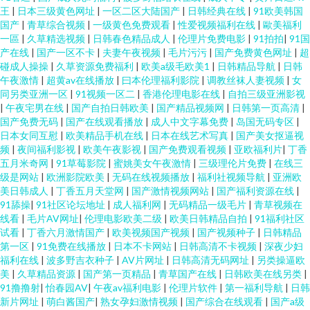
王
|
日本三级黄色网址
|
一区二区大陆国产
|
日韩经典在线
|
91欧美韩国
国产
|
青草综合视频
|
一级黄色免费观看
|
性爱视频福利在线
|
歐美福利
一區
|
久草精选视频
|
日韩春色精品成人
|
伦理片免费电影
|
91拍拍
|
91国
产在线
|
国产一区不卡
|
夫妻午夜视频
|
毛片污污
|
国产免费黄色网址
|
超
碰成人操操
|
久草资源免费福利
|
欧美a级毛欧美1
|
日韩精品导航
|
日韩
午夜激情
|
超黄av在线播放
|
曰本伦理福利影院
|
调教丝袜人妻视频
|
女
同另类亚洲一区
|
91视频一区二
|
香港伦理电影在线
|
自拍三级亚洲影视
|
午夜宅男在线
|
国产自拍日韩欧美
|
国产精品视频网
|
日韩第一页高清
|
国产免费无码
|
国产在线观看播放
|
成人中文字幕免费
|
岛国无码专区
|
日本女同互慰
|
欧美精品手机在线
|
日本在线艺术写真
|
国产美女抠逼视
频
|
夜间福利影视
|
欧美午夜影视
|
国产免费观看视频
|
亚欧福利片
|
丁香
五月米奇网
|
91草莓影院
|
蜜姚美女午夜激情
|
三级理伦片免费
|
在线三
级是网站
|
欧洲影院欧美
|
无码在线视频播放
|
福利社视频导航
|
亚洲欧
美日韩成人
|
丁香五月天堂网
|
国产激情视频网站
|
国产福利资源在线
|
91舔操
|
91社区论坛地址
|
成人福利网
|
无码精品一级毛片
|
青草视频在
线看
|
毛片AV网址
|
伦理电影欧美二级
|
欧美日韩精品自拍
|
91福利社区
试看
|
丁香六月激情国产
|
欧美视频国产视频
|
国产视频种子
|
日韩精品
第一区
|
91免费在线播放
|
日本不卡网站
|
日韩高清不卡视频
|
深夜少妇
福利在线
|
波多野吉衣种子
|
AV片网址
|
日韩高清无码网址
|
另类操逼欧
美
|
久草精品资源
|
国产第一页精品
|
青草国产在线
|
日韩欧美在线另类
|
91撸撸射
|
怡春园AV
|
午夜av福利电影
|
伦理片软件
|
第一福利导航
|
日韩
新片网址
|
萌白酱国产
|
熟女孕妇激情视频
|
国产综合在线观看
|
国产a级