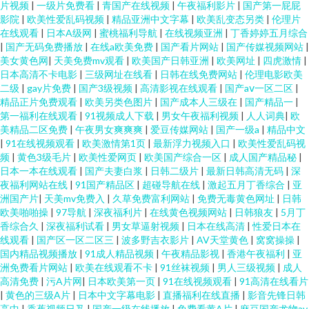
片视频
|
一级片免费看
|
青国产在线视频
|
午夜福利影片
|
国产第一屁屁
影院
|
欧美性爱乱码视频
|
精品亚洲中文字幕
|
欧美乱变态另类
|
伦理片
在线观看
|
日本A级网
|
蜜桃福利导航
|
在线视频亚洲
|
丁香婷婷五月综合
|
国产无码免费播放
|
在线a欧美免费
|
国产看片网站
|
国产传媒视频网站
|
美女黄色网
|
天美免费mv观看
|
欧美国产日韩亚洲
|
欧美网址
|
四虎激情
|
日本高清不卡电影
|
三级网址在线看
|
日韩在线免费网站
|
伦理电影欧美
二级
|
gay片免费
|
国产3级视频
|
高清影视在线观看
|
国产aⅴ一区二区
|
精品正片免费观看
|
欧美另类色图片
|
国产成本人三级在
|
国产精品一
|
第一福利在线观看
|
91视频成人下载
|
男女午夜福利视频
|
人人词典
|
欧
美精品二区免费
|
午夜男女爽爽爽
|
爱豆传媒网站
|
国产一级a
|
精品中文
|
91在线视频观看
|
欧美激情第1页
|
最新浮力视频入口
|
欧美性爱乱码视
频
|
黄色3级毛片
|
欧美性爱网页
|
欧美国产综合一区
|
成人国产精品秘
|
日本一本在线观看
|
国产夫妻白浆
|
日韩二级片
|
最新日韩高清无码
|
深
夜福利网站在线
|
91国产精品区
|
超碰导航在线
|
激起五月丁香综合
|
亚
洲国产片
|
天美mv免费入
|
久草免费富利网站
|
免费无毒黄色网址
|
日韩
欧美啪啪操
|
97导航
|
深夜福利片
|
在线黄色视频网站
|
日韩狼友
|
5月丁
香综合久
|
深夜福利试看
|
男女草逼射视频
|
日本在线高清
|
性爱日本在
线观看
|
国产区一区二区三
|
波多野吉衣影片
|
AV天堂黄色
|
窝窝操操
|
国内精品视频播放
|
91成人精品视频
|
午夜精品影视
|
香港午夜福利
|
亚
洲免费看片网站
|
欧美在线观看不卡
|
91丝袜视频
|
男人三级视频
|
成人
高清免费
|
污A片网
|
日本欧美第一页
|
91在线视频观看
|
91高清在线看片
|
黄色的三级A片
|
日本中文字幕电影
|
直播福利在线直播
|
影音先锋日韩
高中
|
香蕉视频日叉
|
国产一级在线播放
|
免费看黄A片
|
麻豆国产尤物av