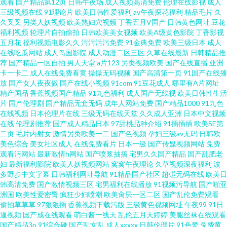
观看
国产精品第12页
日韩午夜场
成人视频高清免费
伦理在线影视
成人
子伦国产乱 91探花内射 av导航网在线 www婷婷综合 草莓黃色片 成人性交 国
三级视频在线
91理论片
欧美日韩性爱福利
av午夜探花福利
精品毛片
久
久叉叉
另类人妖视频
欧美熟妇穴视频
丁香五月V国产
日韩黄色网址
豆花
产美女在线福利 久久五月91 欧美亚洲成人福利 三级日韩伦理视频 中文字幕
福利视频
轮理片自拍偷拍
日韩欧美美女视频
欧美A级黄色影院
丁香影视
五月花
福利视频电影久久
污污污污免费
91金典免费
欧美三级日本
成人
在线吃瓜网站
成人岛国影院
成人动漫二区三区
久草在线最新
日韩精品推
强奸 91经典视频播放 91熟妇在线视频 91在线免费看 超碰97自拍 婷婷色情五
荐
国产精品一区自拍
男人天堂
a片123
另类视频欧美
国产在线直播
亚洲
卡一卡二
成人在线免费看黄
操操无码视频
国产高清第一页
91国产在线播
月成人网 69性爱小视频 91黑料在线视频白丝 91美女泡 91社在线视频 97页
放
国产女人夜夜做
国产在线小视频
91com
91豆花成人
哪里有A片网址
精产国品
香蕉视频国产精品
91九色福利
成人国产无线视
欧美日韩性生活
片
国产伦理剧
国产精品无套无码
成年人网站免费
国产精品1000
91九色
国产精品 www人妖自卫 成人看片91 东京热成人专区 国产精品草草草草 狠狠
在线视频
日本伦理片在线
三级无码在线天堂
久久成人亚洲
日本中文视频
在线
伦理剧推荐
国产成人精品日本
97甜桃品种介绍
91插插插
欧美SE第
艹网 九一撸啊撸 美女母亲黄色三级A片 欧美日韩中出 日本在线免费成人 日韩
二页
毛片内射女
激情另类欧美一二
国产色视频
孕妇三级av无码
日韩欧
美色综合
美女社区成人
在线免费看片
日本一级
国产传媒视频网站
免费
观看污网站
最新激情h网站
国产喷浆抽搐
宅男久久国产精品
国产乱肥老
新片网桃色AV 熟妇中出在线 91传禖 91热爆ts人妖系列 91视频专区 91在线免
妇
最新福利影院
欧美人妖视频网站
窝窝午夜理论
久草视频深夜福利
波
多野步中文字幕
日韩福利网址导航
91精品国产社区
超碰无码在线
欧美日
费观看蜜臀 av网站在线看不卡 超碰97在线成人影视 国产精国产三级国产普
韩高清免费
国产激情视频三区
宅男福利在线播放
91视频污导航
国产啪亚
洲国
欧美性爱密臀
疯狂少妇喷潮
欧美肏屄一区二区
国产乱伦免费观看
偷拍草草草
97狠狠插
香蕉视频下载污版
三级黄色视频网址
午夜99
91日
黄色香蕉网站
逼视频
国产成在线观看
萌白酱一线天
乱伦五月天婷婷
美腿丝袜在线观看
国产精品3p
91综合碰
国产乱女乱
成人xxxxx
日韩伦理片
91色爱
免费黄