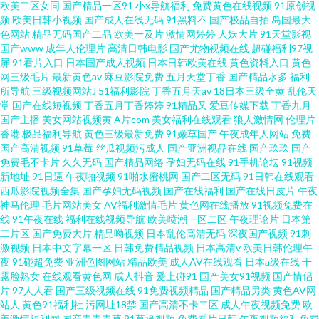
欧美二区女同
国产精品一区91
小x导航福利
免费黄色在线视频
91原创视
频
欧美日韩小视频
国产成人在线无码
91黑料不
国产极品自拍
岛国最大
色网站
精品无码国产二品
欧美一及片
激情网婷婷
人妖大片
91天堂影视
国产www
成年人伦理片
高清日韩电影
国产尤物视频在线
超碰福利97视
屏
91看片入口
日本国产成人视频
日本日韩欧美在线
黄色资料入口
黄色
网三级毛片
最新黄色av
麻豆影院免费
五月天堂丁香
国产精品水多
福利
所导航
三级视频网站J
51福利影院
丁香五月天av
18日本三级全黄
乱伦天
堂
国产在线短视频
丁香五月丁香婷婷
91精品又
爱豆传媒下载
丁香九月
国产主播
美女网站视频黄
A片com
美女福利在线观看
狼人激情网
伦理片
香港
极品福利导航
黄色三级最新免费
91嫩草国产
午夜成年人网站
免费
国产高清视频
91草莓
丝瓜视频污成人
国产亚洲视品在线
国产玖玖
国产
免费毛不卡片
久久无码
国产精品网络
孕妇无码在线
91手机论坛
91视频
新地址
91日逼
午夜啪视频
91啪水蜜桃网
国产二区无码
91日韩在线观看
西瓜影院视频全集
国产孕妇无码视频
国产在线福利
国产在线日皮片
午夜
神马伦理
毛片网站美女
AV福利激情毛片
黄色网在线播放
91视频免费在
线
91午夜在线
福利在线视频导航
欧美喷潮一区二区
午夜理论片
日本第
二片区
国产免费大片
精品呦视频
日本乱伦高清无码
深夜国产视频
91刺
激视频
日本中文字幕一区
日韩免费精品视频
日本高清v
欧美日韩伦理午
夜
91碰超免费
亚洲色图网站
精品欧美
成人AV在线观看
日本a级在线
干
露脸熟女
在线观看黄色网
成人抖音
爰上碰91
国产美女91视频
国产情侣
片
97人人看
国产三级视频在线
91免费视频精品
国产精品另类
黄色AV网
站人
黄色91福利社
污网址18禁
国产高清不卡二区
成人午夜视频免费
欧
美激情福利网
国产青青青草
91草逼视频
免费看片日韩
午夜视频福利免费