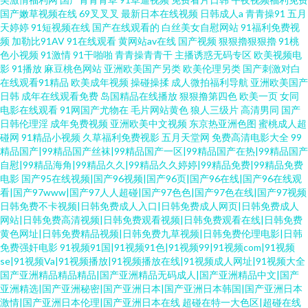
国产嫩草视频在线
69叉叉叉
最新日本在线视频
日韩成人a
青青操91
五月
天婷婷
91短视频在线
国产在线观看的
白丝美女自慰网站
91福利免费视
频
加勒比91AV
91在线观看
黄网站av在线
国产视频
狠狠擼狠狠擼
91桃
色小视频
91激情
91干啪啪
青青操青青干
主播诱惑无码专区
欧美视频电
影
91播放
麻豆桃色网站
亚洲欧美国产另类
欧美伦理另类
国产刺激对白
在线观看91精品
欧美成年视频
操碰操揉
成人微拍福利导航
亚洲欧美国产
日韩
成年在线观看免费
岛国精品在线播放
狠狠撸第四色
欧美一页
女同
电影在线观看
91网国产尤物在
毛片网站黄色
狼人三级片
高清男同
国产
日韩伦理淫
成年免费视频
亚洲欧美中文视频
东京热亚洲色图
蜜桃成人超
碰网
91精品小视频
久草福利免费视影
五月天堂网
免费高清电影大全
99
精品国产|99精品国产丝袜|99精品国产一区|99精品国产在热|99精品国产
自慰|99精品海角|99精品久久|99精品久久婷婷|99精品免费|99精品免费
电影
国产95在线视频|国产96视频|国产96页|国产96在线|国产96在线观
看|国产97www|国产97人人超碰|国产97色色|国产97色在线|国产97视频
日韩免费不卡视频|日韩免费成人入口|日韩免费成人网页|日韩免费成人
网站|日韩免费高清视频|日韩免费观看视频|日韩免费观看在线|日韩免费
黄色网址|日韩免费精品视频|日韩免费九草视频|日韩免费伦理电影|日韩
免费强奸电影
91视频91国|91视频91色|91视频99|91视频com|91视频
se|91视频Va|91视频播放|91视频播放在线|91视频成人网址|91视频大全
国产亚洲精品精品精品|国产亚洲精品无码成人|国产亚洲精品中文|国产
亚洲精选|国产亚洲秘密|国产亚洲日本|国产亚洲日本韩国|国产亚洲日本
激情|国产亚洲日本伦理|国产亚洲日本在线
超碰在特一大色区|超碰在线