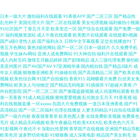
丝袜被操91视频 老湿69福利 www99热色色 蜜桃一区二区亚洲 影视先锋免费
日本一级大片
微拍福利在线观看
91香蕉APP
国产二区三区
国产精品性
乱伦种子
美国伦理大片
国产二区在线观看
美女伦理视频
福利偷拍小视频
91社区国产
丁香五月天堂
欧美变态一区
国产综合在线观看
国产免费一级
看A片 肏屄视频看看 青青草青青老司机 91麻豆传媒国产大片 国产精品在线系
片
福利视频资源站
成人午夜在线观看
欧美图片在线观看
在线观看h视频
国产a级0
变性人妖
国产福利永久
日韩中文字幕观看
足交在线播放91
丁
列 无吗av在线播放 91视频快捷 国产后入精品 91精品观看视频 久草在线视频
香五月色网站
黄色3级抢网站
国产一区二区
日本一级婬片
久久免费手机
视频
学生妹Av网站
亚洲人成免费网站
91大神自拍
福利片在线观看
国产
成人内射无码
激情五月极品婷婷
国产剧情精品
成人三级伦理免费
偷怕欧
福利 91爱爱官网 国产精品国产精品国 亚洲AV电影影音先锋 91熊猫视频TV
美亚州图片
国产AV国产AV
97亚洲精华液
国内精自线
国产精品3级片
成
年女人视频
狠狠撸亚洲欧美
91操碰在线
国产高清精品二区
国产欧美在线
老女18p 在线免费观看AV 久操网站 www欧没美 蜜桃视频网站 91N视频网z 日
视频
欧美色综合网
91国产自拍偷拍
香蕉911
花蝴蝶看片免费
白丝美女免
费网站
欧美女人与动物交
国产精品无码电影
91插插库
97超碰大香蕉
户
外自慰影院
国产一区二区二区
国产偷窥盗摄视频
成人动漫网站观看
欧美
韩欧美国产八点影院 东方av免费观看看 日韩三级AV 四虎极品区 日韩无砖码
第一页夜夜
91成人精品视频
蜜桃爱爱视频
乱伦熟女五月天
91香蕉视
福
利在线视频直播
一区xxxxx
岛国大片免费视频
一道日本亚洲香蕉
国产91
毛片 无码熟妇人妻一区 午夜五月丁香国产 天堂人久久 丝袜被操91视频 婷婷
高清精品
国产一区二区福利
伦理在线播放
人妻无码精品
91自拍在线观看
国产一级片内射
夜夜骑青青草
欧美色图人妻
在线免费欧美视频
免费黄色
毛片
成人精品无码视频
欧美午夜极品
性欧美ⅩⅩⅩⅩ乱
欧美色色六月天
五月花 日韩色网址 美女又黄又爽 久久可香 国产美女精品久久中文 豆花成人
91影视网
午夜伦不卡
加勒比性爱网
青草国产在线视频
亚洲国产精品导航
欧美色淫
波多野结依电影
91狠狠撸
成人深夜电影
精品国产美女剃毛
加
在线 阿v免费视频 91婷婷涩涩 91青娱乐蜜桃臀久 91福利在线婷婷 91爱爱视