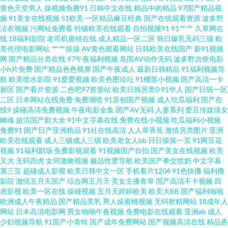
黄色天堂男人
操视频免费91
日韩中文在线
精品中的精品
97国产精品视
频
91美女在线视频
51欧美
一区精品麻豆经典
国产在线观看资源
波多野
频国产 美女网站免费观看全裸 欧美内射中出 欧美AⅤ18 乱子伦毛片国产 久草
洁衣视频
污网站免费看
特级欧美在线观看
自拍视频91
91艹艹
久草网在
线
18福利影院
老司机蜜桃在线
成人精品一区二区
韩日爆乳无码三级
欧
美伦理电影网站
艹艹操操
AV黄色观看网站
日韩欧美在线国产
新91视频
免费资源 人人妻人人爽 日韩熟女操逼网站 青青草一起艹 欧美性淫网 男人色
网
国产精品分类在线
97午夜福利视频
岛国AV动作无码
波多野吉依电影
小h片免费
国产精品色色视屏
国产午夜成人
最新日韩精品
91福利视频导
色天堂 欧美亚国产精品 美女黑丝91 久久五月91 黑丝88av 福利在线 岛国网址
航
欧美喷水影院
91爱爱视频
欧美色图论坛
91榴莲小视频
国产高清一卡
新区
国产看片资源
二色吧97资源站
欧美日韩另类0
91华人
国产日韩一区
二区
日本网站在线免费
免费潮喷
91原创国产视频
成人吃瓜福利
国产在
不卡的AV电影 91在线视频福利观看 91丝袜国产足交网 91网站免費观看 91人
线9
操碰高清免费视频
午夜电影全集
国产AV无码
人妻系列
爱豆传媒倩女
幽魂
超清国产剧大全
91中文字幕在线
免费在线小视频
吃瓜福利小视频
人 91巨炮 91国产成人导航 91大香蕉超碰在线 91黄色 91传媒在线免费看 综
免费91
国产日产亚洲精品
91社在线高清
人人草香蕉
激情另类图片
亚洲
欧美在线观看
成人三级成人三级
欧美老女人bb
日日操第一页
91网豆花
视频
91福利剧场
免费影视观看
91视频国产自拍
国产美女在线视频
欧美
合色网每天每夜日日 性交影片 深爱激情网站 涩色天堂久久 色图2p 日本免费
又大
无码四虎
女同激吻视频
极品性爱导航
欧美国产拳交喷奶
中文字幕
第三页
超碰成人影视
欧美日韩中文一区
手机看片1204
91色快播
福利撸
天堂久久 青青AV 欧美激情24P 欧美成人在线亚洲 欧美日韩成人另类 青青草
影院
激情五月天国产
综合网五月天
美女主播青草
国产高清不卡视频
四
虎影视
欧美一区在线
操碰视频
五月天婷婷欧美
欧美大BB
国产福利啪啪
欧洲成人午夜精品
国产精品美乳
男人操蜜桃视频
无码射精网站
18成年人
在线狠狠操 免费久草网站 欧美久久青青草 欧美日韩成人国产 男女草逼视频
网站
日本高清电影网
男女啪啪午夜视频
免费电影在线观看
亚洲ab
成人
少妇视频导航
91国产小青蛙
国产成年免费网站
国产视频高清在线
精品香
91 蜜桃臀传媒 青青草影院福利专区 欧美亚另类风情 欧美淫啪啪重囗味合集