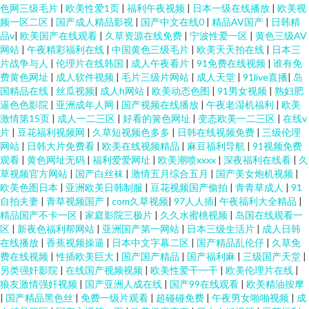
色网三级毛片
|
欧美性爱1页
|
福利午夜视频
|
日本一级在线播放
|
欧美视
频一区二区
|
国产成人精品影视
|
国产中文在线0
|
精品AV国产
|
日韩精
品v
|
欧美国产在线观看
|
久草资源在线免费
|
宁波性爱一区
|
黄色三级AV
网站
|
午夜精彩福利在线
|
中国黄色三级毛片
|
欧美天天拍在线
|
日本三
片战争与人
|
伦理片在线韩国
|
成人午夜看片
|
91免费在线视频
|
谁有免
费黄色网址
|
成人软件视频
|
毛片三级片网站
|
成人天堂
|
91live直播
|
岛
国精品在线
|
丝瓜视频
|
成人h网站
|
欧美动态色图
|
91男女视频
|
熟妇肥
逼色色影院
|
亚洲成年人网
|
国产视频在线播放
|
午夜老湿机福利
|
欧美
激情第15页
|
成人一二三区
|
好看的簧色网址
|
变态欧美一二三区
|
在线v
片
|
豆花福利视频网
|
久草短视频色多多
|
日韩在线视频免费
|
三级伦理
网站
|
日韩大片免费看
|
欧美在线视频精品
|
麻豆福利导航
|
91视频免费
观看
|
黄色网址无码
|
福利爱爱网址
|
欧美潮喷xxxx
|
深夜福利在线看
|
久
草视频官方网站
|
国产白丝袜
|
激情五月综合五月
|
国产美女炮机视频
|
欧美色图日本
|
亚洲欧美日韩制服
|
豆花视频国产偷拍
|
青青草成人
|
91
自拍夫妻
|
青草视频国产
|
com久草视频
|
97人人插
|
午夜福利大全精品
|
精品国产不卡一区
|
家庭影院三极片
|
久久水蜜桃视频
|
岛国在线观看一
区
|
新夜色福利帮网站
|
亚洲国产第一网站
|
日本三级生活片
|
成人日韩
在线播放
|
香蕉视频操逼
|
日本中文字幕二区
|
国产精品乱伦仔
|
久草免
费在线视频
|
性插欧美巨大
|
国产国产精品
|
国产福利麻
|
三级国产天堂
|
另类强奸影院
|
在线国产视频视频
|
欧美性爱干一干
|
欧美伦理片在线
|
狼友激情强奸视频
|
国产亚洲人成在线
|
国产99在线观看
|
欧美精油按摩
|
国产精品黑色丝
|
免费一级片观看
|
超碰碰免费
|
午夜男女啪啪视频
|
成