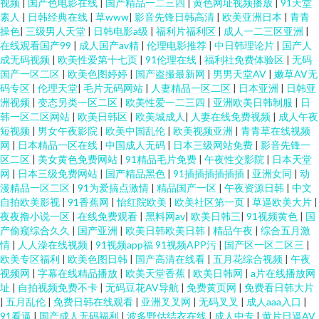
视频
|
国产色电影在线
|
国产精品一二三四
|
黄色网址视频播放
|
91天堂
素人
|
日韩经典在线
|
草www
|
影音先锋日韩高清
|
欧美亚洲日本
|
青青
操色
|
三级男人天堂
|
日韩电影a级
|
福利片福利区
|
成人一二三区亚洲
|
在线观看国产99
|
成人国产av精
|
伦理电影推荐
|
中日韩理论片
|
国产人
成无码视频
|
欧美性爱第十七页
|
91伦理在线
|
福利社免费体验区
|
无码
国产一区二区
|
欧美色图婷婷
|
国产盗撮最新网
|
男男天堂AV
|
嫩草AV无
码专区
|
伦理天堂
|
毛片无码网站
|
人妻精品一区二区
|
日本亚洲
|
日韩亚
洲视频
|
变态另类一区二区
|
欧美性爱一二三四
|
亚洲欧美日韩制服
|
日
韩一区二区网站
|
欧美日韩区
|
欧美城成人
|
人妻在线免费视频
|
成人午夜
短视频
|
男女午夜影院
|
欧美中国乱伦
|
欧美视频亚洲
|
青青草在线视频
网
|
日本精品一区在线
|
中国成人无码
|
日本三级网站免费
|
影音先锋一
区二区
|
美女黄色免费网站
|
91精品毛片免费
|
午夜性交影院
|
日本天堂
网
|
日本三级免费网站
|
国产精品黑色
|
91插插插插插插
|
亚洲女同
|
动
漫精品一区二区
|
91为爱搞点激情
|
精品国产一区
|
午夜资源日韩
|
中文
自拍欧美影视
|
91香蕉网
|
怡红院欧美
|
欧美社区第一页
|
草逼欧美大片
|
夜夜撸小说一区
|
在线免费观看
|
黑料网av
|
欧美日韩三
|
91视频黄色
|
国
产偷窥综合久久
|
国产亚洲
|
欧美日韩欧美日韩
|
精品午夜
|
综合五月激
情
|
人人澡在线视频
|
91视频app福 91视频APP污
|
国产区一区二区三
|
欧美专区福利
|
欧美色图日韩
|
国产高清在线看
|
五月花综合视频
|
午夜
视频网
|
字幕在线精品播放
|
欧美天堂香蕉
|
欧美日韩网
|
a片在线播放网
址
|
自拍视频免费不卡
|
无码豆花AV导航
|
免费黄页网
|
免费看日韩大片
|
五月乱伦
|
免费日韩在线观看
|
亚洲叉叉网
|
无码叉叉
|
成人aaa入口
|
91看逼
|
国产成人无码福利
|
波多野估结衣在线
|
成人中专
|
黄片日逼AV