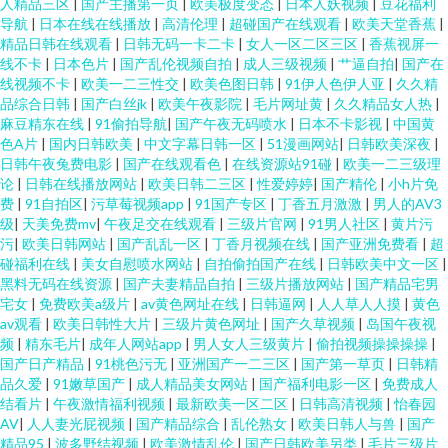
人精品三区
|
国产主播第一页
|
欧美极度变态
|
日本人妖视频
|
豆花福利
导航
|
日本在线在线播放
|
高清伦理
|
超碰国产在线观看
|
欧美天堂香蕉
|
精品日韩在线观看
|
日韩无码一卡二卡
|
女人一区二区三区
|
香蕉视屏一
线不卡
|
日本色片
|
国产乱伦视频自拍
|
成人三级视频
|
艹逼自拍
|
国产在
线视频不卡
|
欧美一二三性交
|
欧美色图日韩
|
91伊人色伊人亚
|
久久精
品综合日韩
|
国产白丝jk
|
欧美午夜影院
|
毛片网址黄
|
久久精品女人热
|
麻豆精东在线
|
91偷拍导航
|
国产午夜无码喷水
|
日本不卡影视
|
中国黄
色A片
|
国内日韩欧美
|
中文字幕日韩一区
|
51漫画网站
|
日韩欧美深夜
|
日韩午夜兔费电影
|
国产在线观看色
|
在线资源站91碰
|
欧美一二三级理
论
|
日韩在线播放网站
|
欧美日韩二三区
|
性爱婷婷
|
国产精伦
|
小h片免
费
|
91自拍区
|
污草莓视频app
|
91国产专区
|
丁香五月激激
|
男人的AV3
级
|
天美免费mv
|
午夜足交在线观看
|
三级片官网
|
91男人社区
|
黄片污
污
|
欧美日韩网站
|
国产乱乱一区
|
丁香月视频在线
|
国产亚洲免费看
|
超
碰福利在线
|
美女自慰喷水网站
|
自拍偷拍国产在线
|
日韩欧美中文一区
|
黑料无码在线资源
|
国产夫妻精品自拍
|
三级片播放网站
|
国产精品宅男
宅女
|
免费欧美a级片
|
av黄色网址在线
|
日韩逼网
|
人人草人人摸
|
黄色
av观看
|
欧美日韩性大片
|
三级片黄色网址
|
国产久草视频
|
岛国午夜视
频
|
精东毛片
|
成年人网站app
|
男人女人三级黄片
|
偷拍视频操操操操
|
国产日产精品
|
91桃色污无
|
亚洲国产一二三区
|
国产第一草页
|
日韩精
品久爱
|
91嫩草国产
|
成人精品美女网站
|
国产福利电影一区
|
免费成人
结看片
|
午夜激情福利视频
|
最新欧美一区二区
|
日韩高清视频
|
怡春园
AV
|
人人妻光屁视频
|
国产精品综合
|
乱伦熟女
|
欧美日韩人与兽
|
国产
精品95
|
波多野结视频
|
欧美激情乱伦
|
国产日韩欧美另类
|
毛片三级片