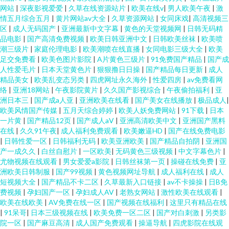
网站
|
深夜影视爱爱
|
久草在线资源站片
|
欧美在线v
|
男人欧美午夜
|
激
情五月综合五月
|
黄片网站av大全
|
久草资源网站
|
女同床戏
|
高清视频三
区
|
成人无码国产
|
亚洲最新中文字幕
|
黄色的天堂视频网
|
日韩无码精
品电影
|
国产高清免费视频
|
欧美日韩亚洲中文
|
日韩欧美丝袜
|
欧美喷
潮三级片
|
家庭伦理电影
|
欧美潮喷在线直播
|
女同电影三级大全
|
欧美
足交免费看
|
欧美色图片影院
|
A片黄色三级片
|
91免费国产精品
|
国产成
人性爱毛片
|
日本天堂黄色片
|
狠狠撸日日操
|
国产精品每日更新
|
成人
精品美女
|
欧美乱变态另类
|
四虎网址永久海外
|
性爱四房
|
av免费看网
络
|
亚洲18网站
|
午夜影院黄片
|
久久国产影视综合
|
午夜偷拍福利
|
亚
洲日本三
|
国产成a人亚
|
亚洲欧美在线看
|
国产美女在线播放
|
极品成人
|
欧美风情国产传媒
|
五月天综合婷婷
|
欧美人妖免费网站
|
91下载
|
日本
一片黄
|
国产精品12页
|
国产成人aV
|
亚洲高清欧美中文
|
亚洲国产黑料
在线
|
久久91午夜
|
成人福利免费观看
|
欧美嫩逼HD
|
国产在线免费电影
|
日韩性爱一区
|
日韩福利无码
|
欧美亚洲欧美
|
国产精品自拍阴
|
亚洲国
产一成久久
|
白丝自慰片
|
一区欧美
|
无码黄色三级视频
|
中文字幕色片
|
尤物视频在线观看
|
男女爱爱a影院
|
日韩丝袜第一页
|
操碰在线免费
|
亚
洲欧美日韩制服
|
国产99视频
|
黄色视频网址导航
|
成人福利在线
|
成人
短视频大全
|
国产精品不卡二区
|
久草最新入口链接
|
av不卡操操
|
日B免
费视频
|
孕妇国产一区
|
孕妇成人AV
|
老熟女网站
|
激性欧美在线观看
|
欧美在线欧美
|
AV免费在线一区
|
国产视频在线福利
|
这里只有精品在线
|
91呆哥
|
日本三级视频在线
|
欧美免费一区二区
|
国产对白刺激
|
另类影
院一区
|
国产麻豆高清
|
成人国产免费观看
|
操逼导航
|
四虎影院在线观