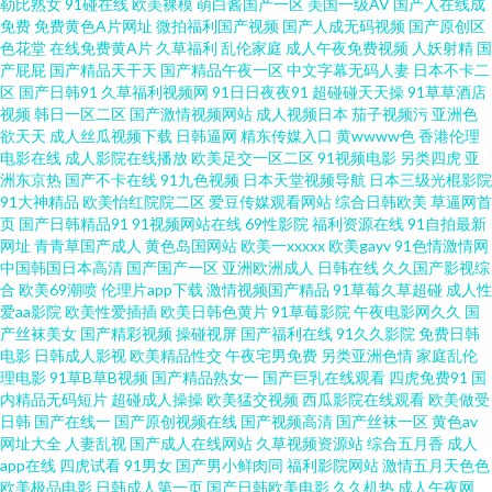
勒比熟女
91碰在线
欧美裸模
萌白酱国产一区
美国一级AV
国产人在线成
免费
免费黄色A片网址
微拍福利国产视频
国产人成无码视频
国产原创区
色花堂
在线免费黄A片
久草福利
乱伦家庭
成人午夜免费视频
人妖射精
国
频 香蕉国产高清 深夜福利试看AV 日韩无码久久级 青青草原综合网 久久精品
产屁屁
国产精品天干天
国产精品午夜一区
中文字幕无码人妻
日本不卡二
区
国产日韩91
久草福利视频网
91日日夜夜91
超碰碰天天操
91草草酒店
16 国产精品久久一级 福利网址在线 肏逼社区 www探花02年 99超碰福利在线
视频
韩日一区二区
国产激情视频网站
成人视频日本
茄子视频污
亚洲色
欲天天
成人丝瓜视频下载
日韩逼网
精东传媒入口
黄wwww色
香港伦理
电影在线
成人影院在线播放
欧美足交一区二区
91视频电影
另类四虎
亚
91线上网站 91黄色废料 91福利精选 91x视频大全 亚a在线a人片 午夜剧场操
洲东京热
国产不卡在线
91九色视频
日本天堂视频导航
日本三级光棍影院
91大神精品
欧美怡红院院二区
爱豆传媒观看网站
综合日韩欧美
草逼网首
操操 色婷婷五月影音先锋 日韩三级在线播放 日韩人人乐 日日操极品视觉盛
页
国产日韩精品91
91视频网站在线
69性影院
福利资源在线
91自拍最新
网址
青青草国产成人
黄色岛国网站
欧美一xxxxx
欧美gayv
91色情激情网
中国韩国日本高清
国产国产一区
亚洲欧洲成人
日韩在线
久久国产影视综
宴 日韩欧美成人网址 国产原创网站91在线 91豆花网页在线看 九色自拍网 91
合
欧美69潮喷
伦理片app下载
激情视频国产精品
91草莓久草超碰
成人性
爱aa影院
欧美性爱插插
欧美日韩色黄片
91草莓影院
午夜电影网久久
国
制片场性爱视频 俺去也导航 99福利网 91社在线观看 91高潮叫床 91高清黄色
产丝袜美女
国产精彩视频
操碰视屏
国产福利在线
91久久影院
免费日韩
电影
日韩成人影视
欧美精品性交
午夜宅男免费
另类亚洲色情
家庭乱伦
理电影
91草B草B视频
国产精品熟女一
国产巨乳在线观看
四虎免费91
国
电影 91叉插叉 综合色情第七页 影音先锋色AV 伊人婷97 69午夜影院 在线看h
内精品无码短片
超碰成人操操
欧美猛交视频
西瓜影院在线观看
欧美做受
日韩
国产在线一
国产原创视频在线
国产视频高清
国产丝袜一区
黄色av
网 影音先锋中文字幕亚洲 性福AⅤ 五月男人天堂 丝袜视频 日韩高清无码专区
网址大全
人妻乱视
国产成人在线网站
久草视频资源站
综合五月香
成人
app在线
四虎试看
91男女
国产男小鲜肉同
福利影院网站
激情五月天色色
欧美极品电影
日韩成人第一页
国产日韩欧美电影
久久机热
成人午夜网
欧美日韩亚洲国产成 久久精品青 内射日韩啪啪 男人天堂av导航 美女免费视